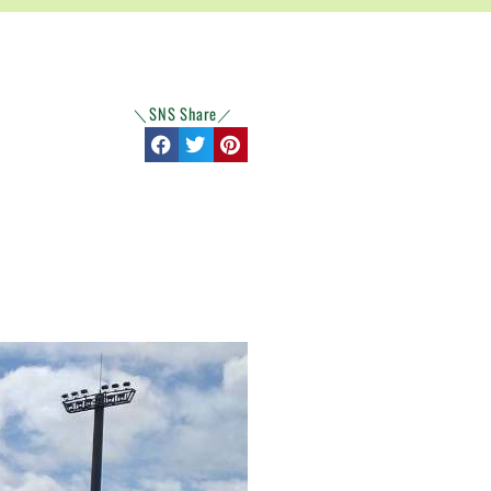
＼SNS Share／