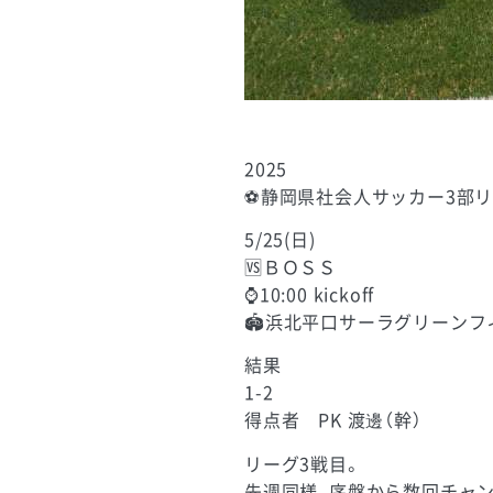
2025
⚽️静岡県社会人サッカー3部
5/25(日)
🆚ＢＯＳＳ
⌚️10:00 kickoff
🏟️浜北平口サーラグリーン
結果
1-2
得点者 PK 渡邊（幹）
リーグ3戦目。
先週同様、序盤から数回チャン