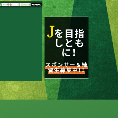
J
を目指
しとも
に！
スポンサー＆練
習生募集中！！