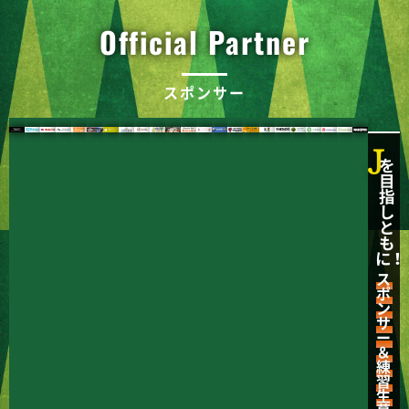
Official Partner
スポンサー
J
を
目
指
し
と
も
に！
ス
ポ
ン
サ
ー
＆
練
習
生