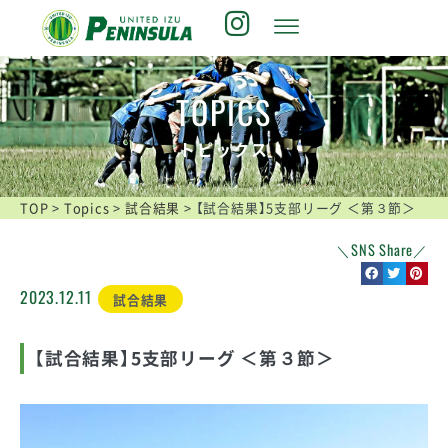
TOPICS
トピックス
TOP
>
Topics
>
試合結果
>
【試合結果】5支部リーグ ＜第３節＞
＼SNS Share／
2023.12.11
試合結果
【試合結果】5支部リーグ ＜第３節＞