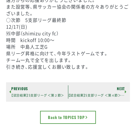
遠方からの応援ありがとうございました。
また設営等、県サッカー協会の関係者の方々ありがとうご
ざいました。
○次節 5支部リーグ最終節
12/17(日)
🆚中部（shimizu city fc）
時間 kickoff 10:00〜
場所 中島人工芝G
県リーグ昇格に向けて、今年ラストゲームです。
チーム一丸で全てを出します。
引き続き、応援宜しくお願い致します。
PREVIOUS
NEXT
【試合結果】5支部リーグ ＜第２節＞
【試合結果】5支部リーグ ＜第４節＞ 県３部へ昇格！
Back to TOPICS TOP