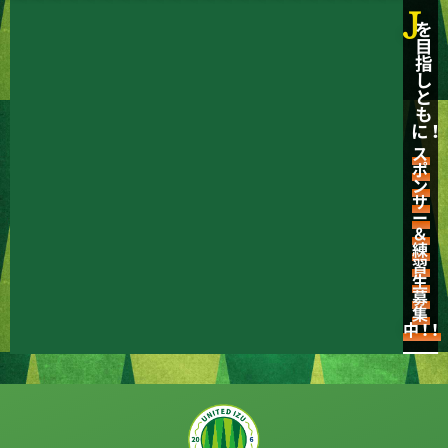
J
を
目
指
し
と
も
に！
ス
ポ
ン
サ
ー
＆
練
習
生
募
集
中！！