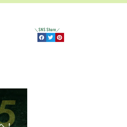
＼SNS Share／