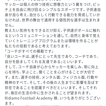
サッカーは個人の持つ技術に想像力という翼をつけ、ピッ
チ上を自由に飛び回るシンプルなスポーツです。子供達自
身が自ら考え、自分らしく行動できる能力を育成していか
なければ、世界の舞台で通用する個性的な選手は生まれま
せん。
教えたい気持ちをできるだけ抑え、子供達がボールに触れ
るというコミュニケーションを通して、自然と身体で覚え
ていくトレーニングプログラムまたは環境を作ることが
私たちの役割であると考えております。
「コーチがすべての模範です」
「良いコーチは、選手にとって先生であり、コーチであり、
自分を励ましてくれる友達である」といいます。
そして、コーチ自身が心からサッカーを楽しみ、常に向上
心を持ち、学ぶこと、聞くことを心がけることが大切で
す。また、選手の技術、メンタル面、フィジカル面、行動や
精神のすべて、そして、その後の人生までに影響を及ぼす
存在であることを認識すべきだといいます。そしてそれ
が、毎日の生活の中に生かされることが望まれます。
Ridiamo Football Academy 様、いつもありがとうござい
ます。