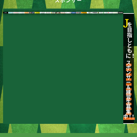
スポンサー
J
を
目
指
し
と
も
に！
ス
ポ
ン
サ
ー
＆
練
習
生
募
集
中！！